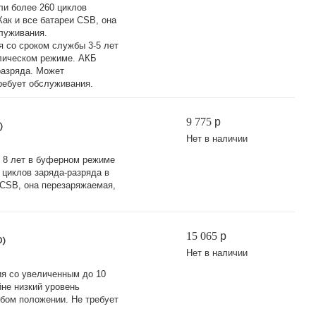
ли более 260 циклов
ак и все батареи CSB, она
служивания.
 со сроком службы 3-5 лет
клическом режиме. АКБ
разряда. Может
ребует обслуживания.
9 775
p
)
Нет в наличии
ы 8 лет в буферном режиме
0 циклов заряда-разряда в
 CSB, она перезаряжаемая,
15 065
p
0)
Нет в наличии
я со увеличенным до 10
не низкий уровень
бом положении. Не требует