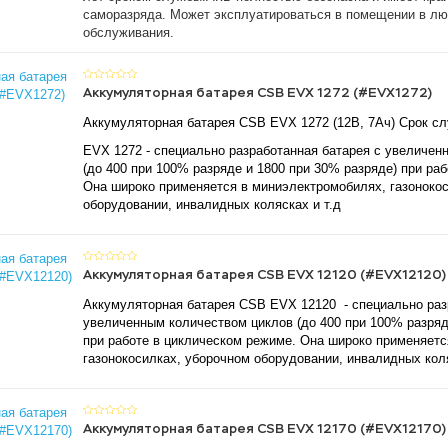
саморазряда. Может эксплуатироваться в помещении в лю
обслуживания.
Аккумуляторная батарея CSB EVX 1272 (#EVX1272)
Аккумуляторная батарея CSB EVX 1272 (12В, 7Ач) Срок сл
EVX 1272 - специально разработанная батарея с увеличен
(до 400 при 100% разряде и 1800 при 30% разряде) при ра
Она широко применяется в миниэлектромобилях, газоноко
оборудовании, инвалидных колясках и т.д
Аккумуляторная батарея CSB EVX 12120 (#EVX12120)
Аккумуляторная батарея CSB EVX 12120 - специально раз
увеличенным количеством циклов (до 400 при 100% разряд
при работе в циклическом режиме. Она широко применяетс
газонокосилках, уборочном оборудовании, инвалидных коля
Аккумуляторная батарея CSB EVX 12170 (#EVX12170)