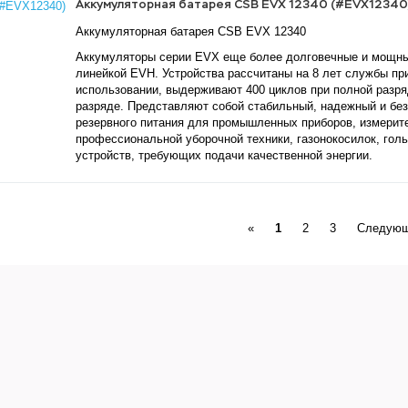
Аккумуляторная батарея CSB EVX 12340 (#EVX12340
Аккумуляторная батарея CSB EVX 12340
Аккумуляторы серии EVX еще более долговечные и мощны
линейкой EVH. Устройства рассчитаны на 8 лет службы пр
использовании, выдерживают 400 циклов при полной разря
разряде. Представляют собой стабильный, надежный и бе
резервного питания для промышленных приборов, измерит
профессиональной уборочной техники, газонокосилок, гол
устройств, требующих подачи качественной энергии.
Previous
«
1
2
3
Следующ