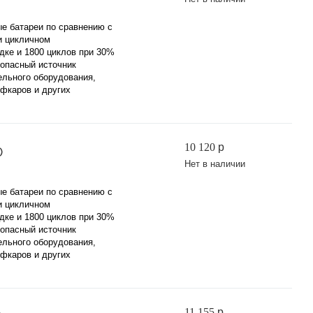
е батареи по сравнению с
и цикличном
дке и 1800 циклов при 30%
зопасный источник
ельного оборудования,
ьфкаров и других
10 120
p
)
Нет в наличии
е батареи по сравнению с
и цикличном
дке и 1800 циклов при 30%
зопасный источник
ельного оборудования,
ьфкаров и других
11 155
p