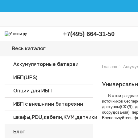
+7(495) 664-31-50
Весь каталог
Аккумуляторные батареи
Главная
Аккуму
ИБП(UPS)
Универсаль
Опции для ИБП
В этом разделе п
источников беспер
ИБП с внешними батареями
доступом(СКУД), де
оборудования), пе
шкафы,PDU,кабели,KVM,датчики
Воспользуйтесь фи
Блог