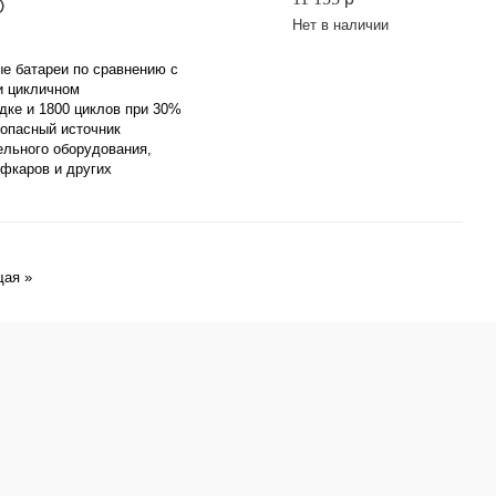
)
Нет в наличии
е батареи по сравнению с
и цикличном
дке и 1800 циклов при 30%
зопасный источник
ельного оборудования,
ьфкаров и других
Next
ая »