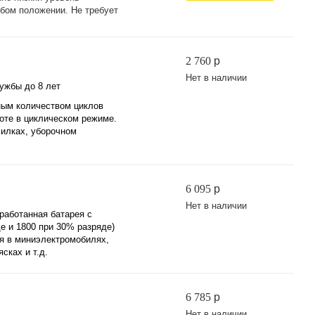
бом положении. Не требует
2 760
p
Нет в наличии
ужбы до 8 лет
ным количеством циклов
боте в циклическом режиме.
силках, уборочном
6 095
p
Нет в наличии
работанная батарея с
е и 1800 при 30% разряде)
я в миниэлектромобилях,
сках и т.д.
6 785
p
Нет в наличии