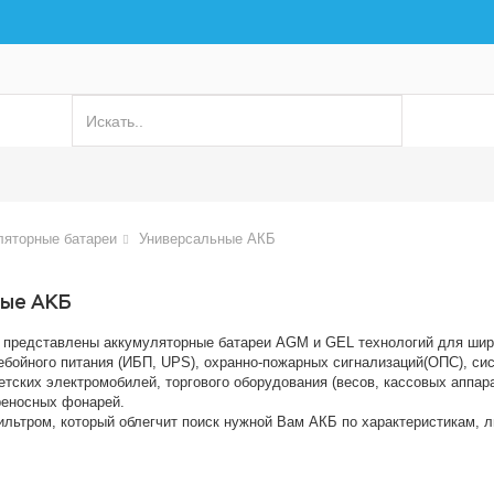
ляторные батареи
Универсальные АКБ
ные АКБ
редставлены аккумуляторные батареи AGM и GEL технологий для широ
ебойного питания (ИБП, UPS), охранно-пожарных сигнализаций(ОПС), си
тских электромобилей, торгового оборудования (весов, кассовых аппара
реносных фонарей.
льтром, который облегчит поиск нужной Вам АКБ по характеристикам, л