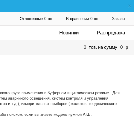
Отложенные
0
шт.
В сравнении
0
шт.
Заказы
Новинки
Распродажа
0
тов. на сумму
0
p
кого круга применения в буферном и циклическом режиме. Для
стем аварийного освещения, систем контроля и управления
тов и т.д.), измерительных приборов (эхолотов, геодезического
ибо поиском, если вы знаете модель нужной АКБ.