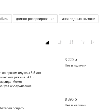
обили
долгое резервирование
инвалидные коляски
3 220
p
Нет в наличии
 со сроком службы 3-5 лет
клическом режиме. АКБ
разряда. Может
ребует обслуживания.
8 395
p
Нет в наличии
 батарея общего