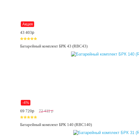
Акция
43 403
p
Батарейный комплект БРК 43 (RBC43)
-4%
69 720
p
72 411
p
Батарейный комплект БРК 140 (RBC140)