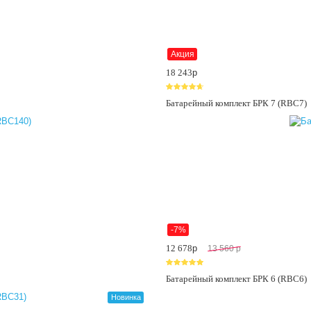
Акция
18 243
p
Батарейный комплект БРК 7 (RBC7)
-7%
12 678
p
13 560
p
Батарейный комплект БРК 6 (RBC6)
Новинка