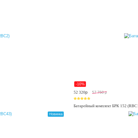
-10%
52 320
p
57 750
p
Батарейный комплект БРК 152 (RBC
Новинка