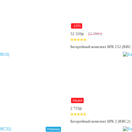
-10%
52 320
p
57 750
p
Батарейный комплект БРК 152 (RBC
Акция
2 755
p
Батарейный комплект БРК 2 (RBC2)
Новинка