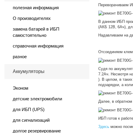
Переворачиваем 
полезная информация
О производителях
В данном ИБП про
(АКБ 12В, 6Ач), д
замена батарей в ИБП
самостоятельно
Надавливаем на дв
справочная информация
Отсоединяем кле
разное
Судя по аккумулят
Аккумуляторы
7.2Ач. Несмотря н
). В целом, в так
подзарядки, а кол
Эконом
детские электромобили
Далее, в обратном
для ИБП (UPS)
ИБП готов к работе
для сигнализаций
Здесь
можно посмо
долгое резервирование