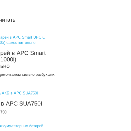
читать
рей в APC Smart
1000i)
льно
 демонтажом сильно разбухших
 в APC SUA750I
750I