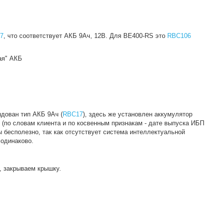
7
, что соответствует АКБ 9Ач, 12В. Для BE400-RS это
RBC106
ая" АКБ
ндован тип АКБ 9Ач (
RBC17
), здесь же установлен аккумулятор
т (по словам клиента и по косвенным признакам - дате выпуска ИБП
ы бесполезно, так как отсутствует система интеллектуальной
 одинаково.
), закрываем крышку.