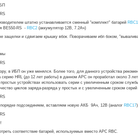
ИБП
изводителем штатно устанавливается сменный "комплект" батарей
RBC1
ля BE550-RS -
RBC2
(аккумулятор 12В, 7.2Ач)
е защелки и сдвигаем крышку вбок. Поворачиваем ибп боком, "вывалив
ммы
ору, в ИБП он уже менялся. Более того, для данного устройства рекоме
а серию HRL (до 12 лет работы) в данном APC он проработал около 3 ле
их простых устройствах использовать серии с увеличенным сроком служб
ичество циклов заряда-разряда у простых и с увеличенным сроком серий
 порядке подсоединяем, вставляем новую АКБ 9Ач, 12В (аналог
RBC17
!
треть соответствие батарей, используемых вместо APC RBC.