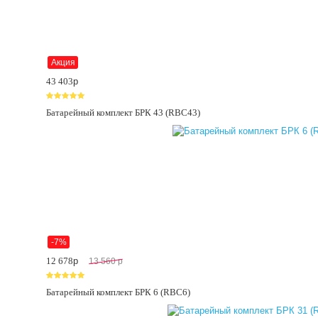
Акция
43 403
p
Батарейный комплект БРК 43 (RBC43)
-7%
12 678
p
13 560
p
Батарейный комплект БРК 6 (RBC6)