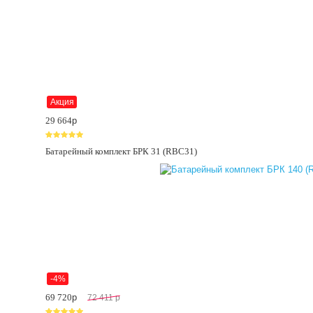
Акция
29 664
p
Батарейный комплект БРК 31 (RBC31)
-4%
69 720
p
72 411
p