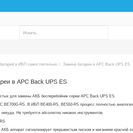
батарей в ИБП самостоятельно
Замена батареи в APC Back UPS ES
ареи в APC Back UPS ES
остых для замены АКБ бесперебойник серии APC Back UPS ES.
PC BE700G-RS. В ИБП BE400-RS, BE550-RS процесс полностью аналогич
некуда. Не требуется абсолютно никаких инструментов.
 АКБ аппарат сигнализирует прерывистым писком и миганием красной л