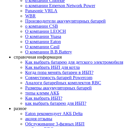
о компании Chloride
о компании Emerson Network Power
Panasonic VRLA
WBR
Производители аккумуляторных батарей
о компании CSB
О компании LEOCH
О компании Yuasa
О компании Eaton
О компании Casil
О компании B.B.Battery
справочная информация
Как выбрать батарею для детского электромобиля
Как выбрать ИБП для котла
Когда пора менять батареи в ИБП?
Совместимость батарей Powercom
Аналоги батарейных комплектов RBC
Размеры аккумуляторных батарей
типы клемм АКБ
Как выбрать ИБП?
как выбрать батарею для ИБП?
разное
Eaton рекомендует АКБ Delta
акция отзывы
Обслуживание 3-фазных ИБП