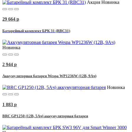
Акция
Новинка
29 664
p
Батарейный комплект БРК 31 (RBC31)
Новинка
2 944
p
Аккумуляторная батарея Wespa WP1236W (12В, 9Ач)
Новинка
1 883
p
BRC GP1250 (12В, 5Ач) аккумуляторная батарея