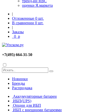
трейд-ин RBC
оценки Я.маркета
|
Отложенные
0
шт.
В сравнении
0
шт.
|
Заказы
0
p
+7(495) 664-31-50
Новинки
Бренды
Распродажа
Аккумуляторные батареи
ИБП(UPS)
Опции для ИБП
ИБП с внешними батареями