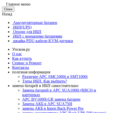
Главное меню
Close
Назад
Аккумуляторные батареи
ИБП(UPS)
Опции для ИБП
ИБП с внешними батареями
шкафы,PDU,кабели,KVM,датчики
Упском.ру
О нас
Как купить
Сервис и Ремонт
Контакты
полезная информация
Различие APC SMC1000i и SMT1000i
Типы ИБП. Как выбрать?
замена батарей в ИБП самостоятельно
Замена батарей в APC SUA1000i (RBC6) в
картинках
APC BV1000I-GR замена батареи
Замена АКБ в APC SUA750I
замена АКБ в Ippon Back Power Pro
замена аккумулятора APC Back UPS 500 (видео)