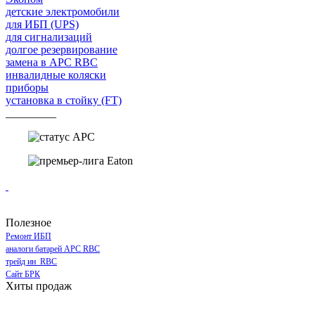
детские электромобили
для ИБП (UPS)
для сигнализаций
долгое резервирование
замена в APC RBC
инвалидные коляски
приборы
установка в стойку (FT)
_________
Полезное
Ремонт ИБП
аналоги батарей APC RBC
трейд ин RBC
Сайт БРК
Хиты продаж