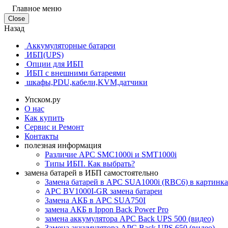
Главное меню
Close
Назад
Аккумуляторные батареи
ИБП(UPS)
Опции для ИБП
ИБП с внешними батареями
шкафы,PDU,кабели,KVM,датчики
Упском.ру
О нас
Как купить
Сервис и Ремонт
Контакты
полезная информация
Различие APC SMC1000i и SMT1000i
Типы ИБП. Как выбрать?
замена батарей в ИБП самостоятельно
Замена батарей в APC SUA1000i (RBC6) в картинк
APC BV1000I-GR замена батареи
Замена АКБ в APC SUA750I
замена АКБ в Ippon Back Power Pro
замена аккумулятора APC Back UPS 500 (видео)
Замена аккумулятора APC Back UPS 650 (видео)