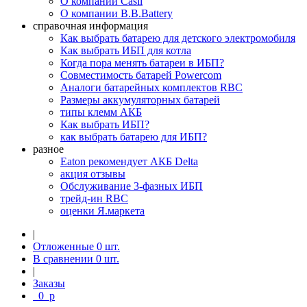
О компании Casil
О компании B.B.Battery
справочная информация
Как выбрать батарею для детского электромобиля
Как выбрать ИБП для котла
Когда пора менять батареи в ИБП?
Совместимость батарей Powercom
Аналоги батарейных комплектов RBC
Размеры аккумуляторных батарей
типы клемм АКБ
Как выбрать ИБП?
как выбрать батарею для ИБП?
разное
Eaton рекомендует АКБ Delta
акция отзывы
Обслуживание 3-фазных ИБП
трейд-ин RBC
оценки Я.маркета
|
Отложенные
0
шт.
В сравнении
0
шт.
|
Заказы
0
p