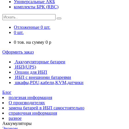
Универсальные АКБ
комплекты БРК (RBC)
Отложенные
0
шт.
0
шт.
0
тов. на сумму
0
p
Оформить заказ
Аккумуляторные батареи
ИБП(UPS)
Опции для ИБП
ИБП с внешними батареями
шкафы,PDU,кабели,KVM,датчики
Блог
полезная информация
О производителях
замена батарей в ИБП самостоятельно
справочная информация
разное
Аккумуляторы
Эконом