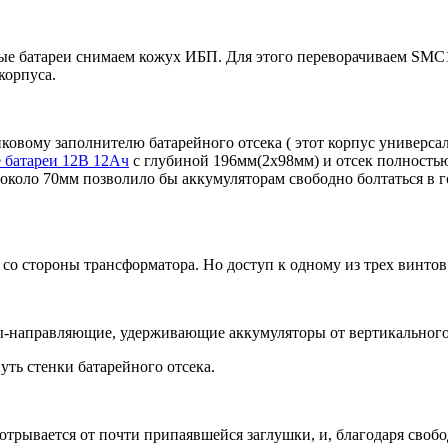
 батареи снимаем кожух ИБП. Для этого переворачиваем SMC100
корпуса.
тиковому заполнителю батарейного отсека ( этот корпус универс
 батареи 12В 12Ач
с глубиной 196мм(2х98мм) и отсек полность
около 70мм позволило бы аккумуляторам свободно болтаться в г
со стороны трансформатора. Но доступ к одному из трех винтов
ры-направляющие, удерживающие аккумуляторы от вертикальног
ть стенки батарейного отсека.
отрывается от почти припаявшейся заглушки, и, благодаря своб