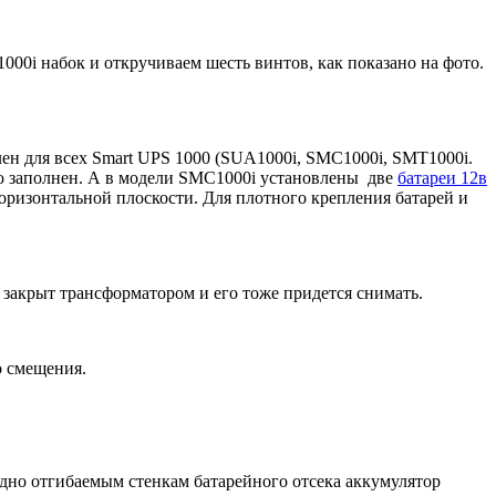
0i набок и откручиваем шесть винтов, как показано на фото.
ален для всех Smart UPS 1000 (SUA1000i, SMC1000i, SMT1000i.
ю заполнен. А в модели SMC1000i установлены две
батареи 12в
оризонтальной плоскости. Для плотного крепления батарей и
 закрыт трансформатором и его тоже придется снимать.
о смещения.
одно отгибаемым стенкам батарейного отсека аккумулятор