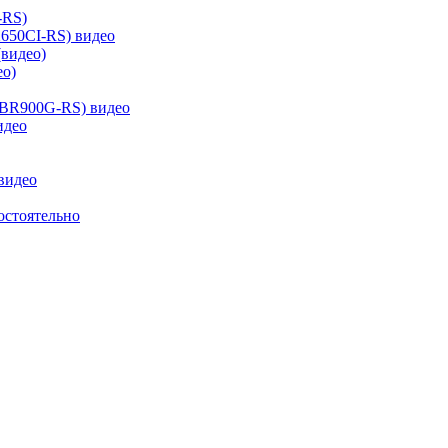
-RS)
650CI-RS) видео
(видео)
ео)
 BR900G-RS) видео
идео
видео
остоятельно