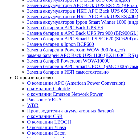
Замена аккумулятора APC Back UPS ES 525 (BE525
Замена аккумулятора в ИБП APC Back UPS 650 (BX
Замена аккумулятора в ИБП APC Back UPS ES 400 
Замена аккумуляторов Ippon Smart Winner 1000 (вид
Замена батареи в APC Back UPS ES
Замена батареи в APC Back UPS Pro 900 (BR900GI,
Замена батареи в APC Smart UPS SC 620 (SC620I) в
Замена батареи в Ippon BCP600
Замена батареи в Powercom WOW 300 (видео)
замена батарей APC Back UPS 1100 (BX1100Ci-RS) 
Замена батарей Powercom WOW-1000U
Замена батарей в APC Smart UPC С (SMC1000i) сам
Замена батареи в ИБП самостоятельно
О производителях
О компании APC (American Power Conversion)
о компании Chloride
о компании Emerson Network Power
Panasonic VRLA
WBR
Производители аккумуляторных батарей
о компании CSB
О компании LEOCH
О компании Yuasa
О компании Eaton