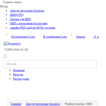
Главное меню
Назад
Аккумуляторные батареи
ИБП(UPS)
Опции для ИБП
ИБП с внешними батареями
шкафы,PDU,кабели,KVM,датчики
|
|
Отложенные
0
шт.
В сравнении
0
шт.
Заказы
0
p
+7(495) 664-31-50
Новинки
Бренды
Распродажа
Главная
Аккумуляторные батареи
Универсальные АКБ