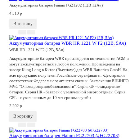
Аккумуляторная батарея Fiamm FG21202 (12В 12Ач)
4 313
p
В корзину
Аккумуляторная батарея WBR HR 1221 W F2 (12В, 5Ач)
WBR HR 1221 W F2 (12В, 5Ач)
Аккумуляторные батареи WBR производятся по технологии AGM и
могут эксплуатироваться в любом положении. Произведены на
заводе Kung Long в Китае (Вьетнаме) для WBR Batterien GmbH. На
всю продукцию получены Российские сертификаты: -Декларации
соответствия Федерального агенства связи и -Заключения ВНИИПО
МЧС "О пожаровзрывобезопасности". Серия GP - стандартные
батареи. Серия HR - батареи с увеличенной энергоотдачей. Серия
GPL - с увеличенным до 10 лет сроком службы
2 202
p
В корзину
Аккумуляторная батарея Fiamm FG22703 (#FG22703)