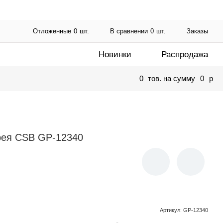
Отложенные
0
шт.
В сравнении
0
шт.
Заказы
Новинки
Распродажа
0
тов. на сумму
0
p
рея CSB GP-12340
Артикул
:
GP-12340