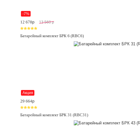
-7%
12 678
p
13 560
p
Батарейный комплект БРК 6 (RBC6)
Акция
29 664
p
Батарейный комплект БРК 31 (RBC31)