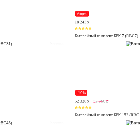
Акция
18 243
p
Батарейный комплект БРК 7 (RBC7)
Новинка
-10%
52 320
p
57 750
p
Батарейный комплект БРК 152 (RBC
Новинка