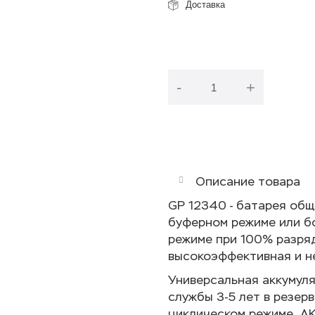
Доставка
-
+
Описание товара
GP 12340 - батарея общ
буферном режиме или б
режиме при 100% разряд
высокоэффективная и н
Универсальная аккумул
службы 3-5 лет в резер
циклическом режиме. .А