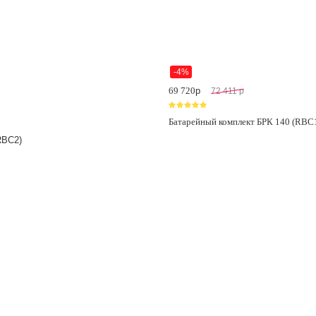
-4%
69 720
p
72 411
p
Батарейный комплект БРК 140 (RBC