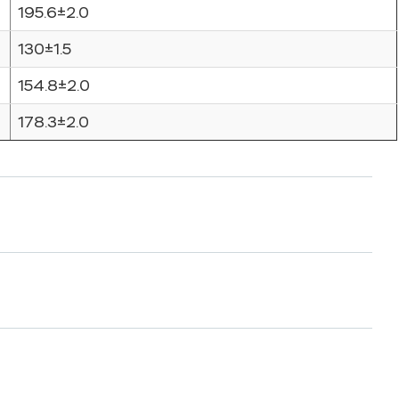
195.6±2.0
130±1.5
154.8±2.0
178.3±2.0