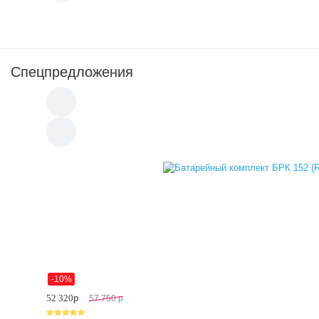
Спецпредложения
-10%
52 320
p
57 750
p