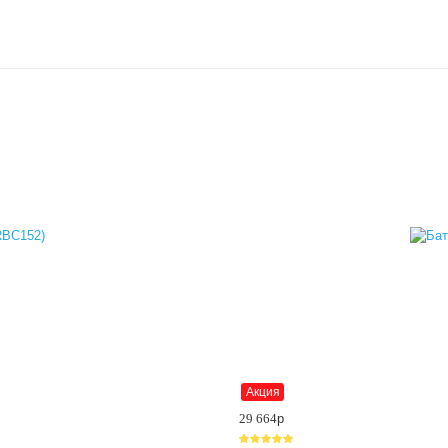
Акция
29 664
p