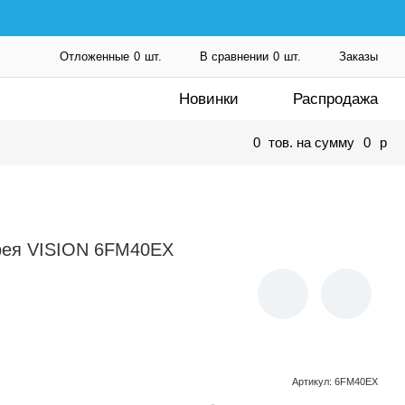
Отложенные
0
шт.
В сравнении
0
шт.
Заказы
Новинки
Распродажа
0
тов. на сумму
0
p
рея VISION 6FM40EX
Артикул
:
6FM40EX