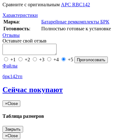
Сравните с оригинальным
APC RBC142
Характеристики
Марка
:
Батарейные ремкомплекты БРК
Готовность
:
Полностью готовые к установке
Отзывы
Оставьте свой отзыв
+1
+2
+3
+4
+5
Проголосовать
Файлы
брк142тп
Сейчас покупают
×
Close
Таблица размеров
Закрыть
×
Close