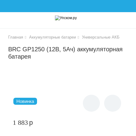
lose
Главная
Аккумуляторные батареи
Универсальные АКБ
BRC GP1250 (12В, 5Ач) аккумуляторная
батарея
чики
Новинка
1 883
p