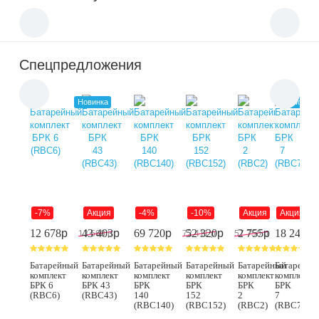
Спецпредложения
Новинка
Новинк
-7%
Акция
-4%
-10%
Акция
Акция
12 678
p
43 403
p
69 720
p
52 320
p
2 755
p
18 243
p
2
13 560
p
72 411
p
57 750
p
Батарейный
Батарейный
Батарейный
Батарейный
Батарейный
Батарейны
Б
комплект
комплект
комплект
комплект
комплект
комплект
к
БРК 6
БРК 43
БРК
БРК
БРК
БРК
Б
(RBC6)
(RBC43)
140
152
2
7
3
(RBC140)
(RBC152)
(RBC2)
(RBC7)
(